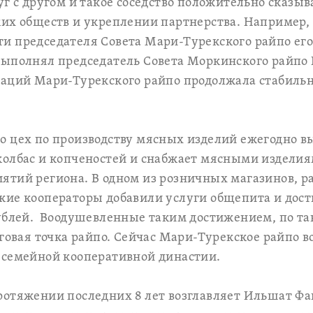
уг с другом и такое соседство положительно сказы
их обществ и укреплении партнерства. Например,
и председателя Совета Мари-Турекского райпо его
выполнял председатель Совета Моркинского райпо
аций Мари-Турекского райпо продолжала стабильн
 цех по производству мясных изделий ежегодно вы
колбас и копченостей и снабжает мясными изделия
ятий региона. В одном из розничных магазинов, 
кие кооператоры добавили услуги общепита и дос
ублей. Воодушевленные таким достижением, по та
рговая точка райпо. Сейчас Мари-Турекское райпо в
 семейной кооперативной династии.
отяжении последних 8 лет возглавляет Ильшат Фай