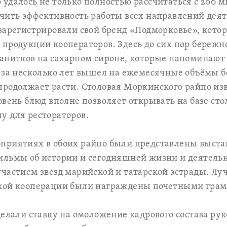
удалось не только полностью рассчитаться с 200
чить эффективность работы всех направлений деят
зарегистрировали свой бренд «Подморковье», кото
продукции кооператоров. Здесь до сих пор бережн
апитков на сахарном сиропе, которые напоминают 
 за несколько лет вышел на ежемесячные объёмы бо
родолжает расти. Столовая Моркинского райпо изв
овень блюд вполне позволяет открывать на базе сто
у для рестораторов.
приятиях в обоих райпо были представлены выста
льмы об истории и сегодняшней жизни и деятельн
частием звезд марийской и татарской эстрады. Лу
кой кооперации были награждены почетными грам
делали ставку на омоложение кадрового состава ру