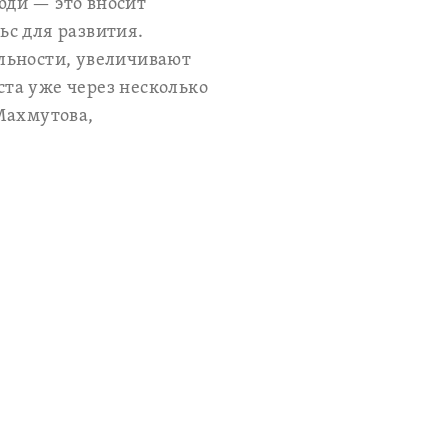
юди — это вносит
ьс для развития.
льности, увеличивают
та уже через несколько
Махмутова,