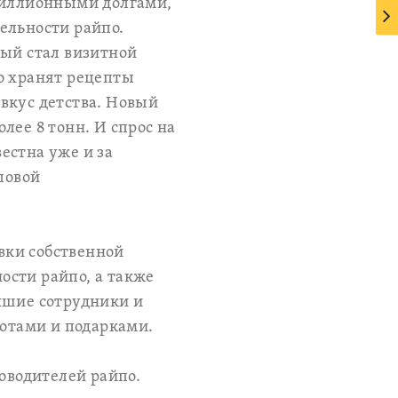
 миллионными долгами,
ельности райпо.
рый стал визитной
о хранят рецепты
вкус детства. Новый
лее 8 тонн. И спрос на
естна уже и за
ловой
вки собственной
ости райпо, а также
чшие сотрудники и
отами и подарками.
ководителей райпо.