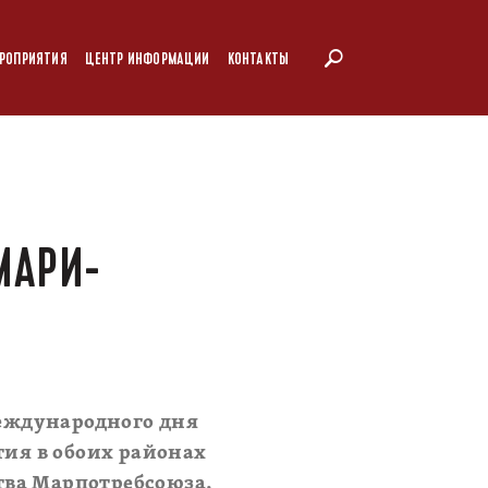
РОПРИЯТИЯ
ЦЕНТР ИНФОРМАЦИИ
КОНТАКТЫ
МАРИ-
еждународного дня
ия в обоих районах
тва Марпотребсоюза,