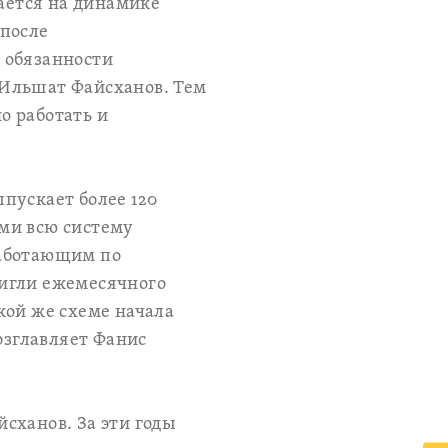
вается на динамике
 после
 обязанности
 Ильшат Файсханов. Тем
о работать и
пускает более 120
ми всю систему
работающим по
тигли ежемесячного
кой же схеме начала
озглавляет Фанис
сханов. За эти годы