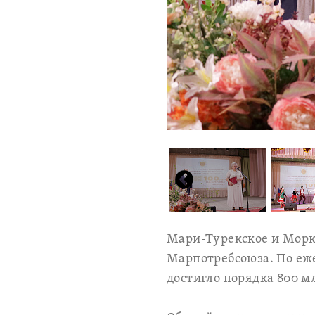
Мари-Турекское и Морк
Марпотребсоюза. По еже
достигло порядка 800 мл