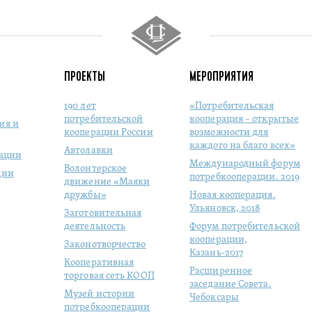
ПРОЕКТЫ
МЕРОПРИЯТИЯ
190 лет
«Потребительская
потребительской
кооперация – открытые
ия и
кооперации России
возможности для
каждого на благо всех»
Автолавки
рации
Международный форум
Волонтерское
ции
потребкооперации. 2019
движение «Маяки
дружбы»
Новая кооперация.
Ульяновск, 2018
Заготовительная
деятельность
Форум потребительской
кооперации,
Законотворчество
Казань-2017
Кооперативная
Расширенное
торговая сеть КООП
заседание Совета.
Музей истории
Чебоксары
потребкооперации