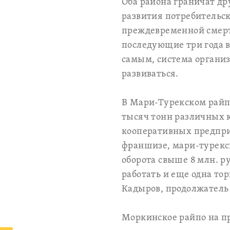
Оба района граничат др
развития потребительск
преждевременной смерт
последующие три года 
самым, система организ
развиваться.
В Мари-Турекском райпо
тысяч тонн различных 
кооперативных предпри
франшизе, мари-турекс
оборота свыше 8 млн. р
работать и еще одна то
Кадыров, продолжатель
Моркинское райпо на пр