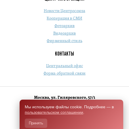
Новости Центросоюза
Кооперация в СМИ
Фотоархив
Видеоархив
Фирменный стиль
КОНТАКТЫ
Центральный офис
Форма обратной связи
Москва, ул. Гиляровского, 57/1
+7 (495) 684-1803
Мы используем файлы cookie. Подробнее — в
пользовательском соглашении
.
Switch to English version
Принять
Разработано Чили.Хелп