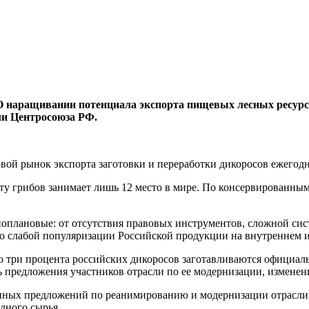
 наращивании потенциала экспорта пищевых лесных ресурсо
ли Центросоюза РФ.
ой рынок экспорта заготовки и переработки дикоросов ежегодно 
 грибов занимает лишь 12 место в мире. По консервированным гр
оплановые: от отсутствия правовых инструментов, сложной сис
 до слабой популяризации Российской продукции на внутреннем 
ько три процента российских дикоросов заготавливаются официа
ь предложения участников отрасли по ее модернизации, измене
нных предложений по реанимированию и модернизации отрасли.
дного сырья.