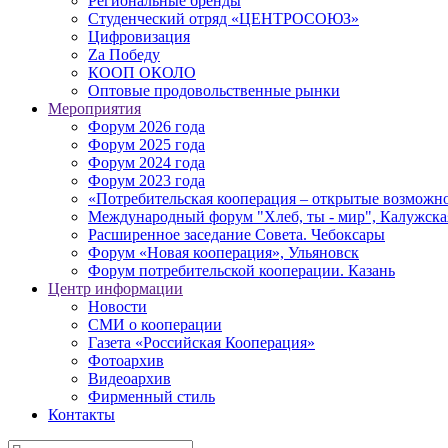
Региональные бренды
Студенческий отряд «ЦЕНТРОСОЮЗ»
Цифровизация
Zа Победу
КООП ОКОЛО
Оптовые продовольственные рынки
Мероприятия
Форум 2026 года
Форум 2025 года
Форум 2024 года
Форум 2023 года
«Потребительская кооперация – открытые возможнос
Международный форум "Хлеб, ты - мир", Калужска
Расширенное заседание Совета. Чебоксары
Форум «Новая кооперация», Ульяновск
Форум потребительской кооперации. Казань
Центр информации
Новости
СМИ о кооперации
Газета «Российская Кооперация»
Фотоархив
Видеоархив
Фирменный стиль
Контакты