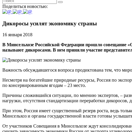
Поделиться новостью:
Дикоросы усилят экономику страны
16 января 2018
В Минсельхозе Российской Федерации прошло совещание «О
называют дикоросами. В нем приняли участие представите
Важность обсуждавшегося вопроса продиктована тем, что миров
Несмотря на богатейшие природные ресурсы, Россия по экспорту
по консервированным ягодам – 23 место.
Причины сложившийся ситуации, по мнению экспертов, – разн
нагрузки, отсутствия стандартизации переработки дикоросов,
При этом, Россия имеет существенный резерв роста, ведь тол
Минсельхоз и органы государственной власти готовы услышат
От участников Совещания в Минсельхозе ждут консолидирова
снизить зависимость экономики России от экспорта углеводоро