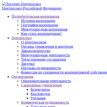
Центросоюз
Российской Федерации
Потребительская кооперация
История кооперации
География кооперации
Международная кооперация
Как стать кооператором?
Центросоюз
О Центросоюзе
Органы управления и контроля
Законотворчество
Международная деятельность
Трехсторонние соглашения
Закупки
Продажа недвижимости
Комиссия по сохранности кооперативной собственн
Организации
Образовательная деятельность
Санаторные учреждения
Белокуриха
Кисловодск
Удельная
Коммерческая недвижимость
Торговые дома