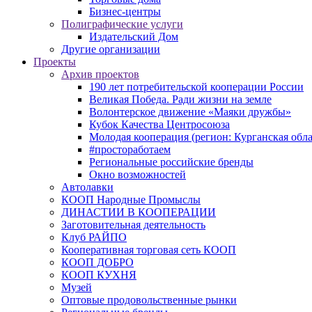
Бизнес-центры
Полиграфические услуги
Издательский Дом
Другие организации
Проекты
Архив проектов
190 лет потребительской кооперации России
Великая Победа. Ради жизни на земле
Волонтерское движение «Маяки дружбы»
Кубок Качества Центросоюза
Молодая кооперация (регион: Курганская обла
#простоработаем
Региональные российские бренды
Окно возможностей
Автолавки
КООП Народные Промыслы
ДИНАСТИИ В КООПЕРАЦИИ
Заготовительная деятельность
Клуб РАЙПО
Кооперативная торговая сеть КООП
КООП ДОБРО
КООП КУХНЯ
Музей
Оптовые продовольственные рынки