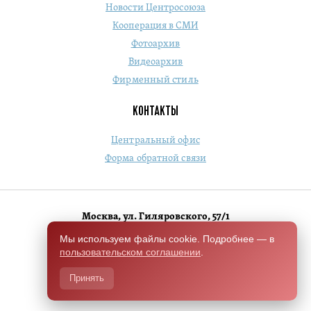
Новости Центросоюза
Кооперация в СМИ
Фотоархив
Видеоархив
Фирменный стиль
КОНТАКТЫ
Центральный офис
Форма обратной связи
Москва, ул. Гиляровского, 57/1
+7 (495) 684-1803
Мы используем файлы cookie. Подробнее — в
пользовательском соглашении
.
Switch to English version
Принять
Разработано Чили.Хелп