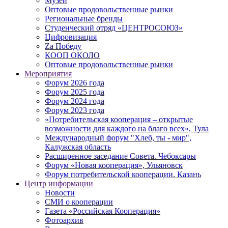
Музей
Оптовые продовольственные рынки
Региональные бренды
Студенческий отряд «ЦЕНТРОСОЮЗ»
Цифровизация
Zа Победу
КООП ОКОЛО
Оптовые продовольственные рынки
Мероприятия
Форум 2026 года
Форум 2025 года
Форум 2024 года
Форум 2023 года
«Потребительская кооперация – открытые
возможности для каждого на благо всех», Тула
Международный форум "Хлеб, ты - мир",
Калужская область
Расширенное заседание Совета. Чебоксары
Форум «Новая кооперация», Ульяновск
Форум потребительской кооперации. Казань
Центр информации
Новости
СМИ о кооперации
Газета «Российская Кооперация»
Фотоархив