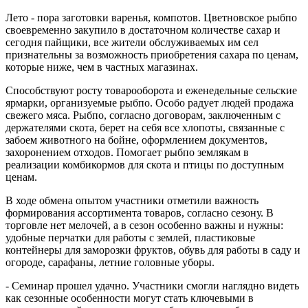
Лето - пора заготовки варенья, компотов. Цветновское рыбпо
своевременно закупило в достаточном количестве сахар и
сегодня пайщики, все жители обслуживаемых им сел
признательны за возможность приобретения сахара по ценам,
которые ниже, чем в частных магазинах.
Способствуют росту товарооборота и еженедельные сельские
ярмарки, организуемые рыбпо. Особо радует людей продажа
свежего мяса. Рыбпо, согласно договорам, заключенным с
держателями скота, берет на себя все хлопоты, связанные с
забоем животного на бойне, оформлением документов,
захоронением отходов. Помогает рыбпо землякам в
реализации комбикормов для скота и птицы по доступным
ценам.
В ходе обмена опытом участники отметили важность
формирования ассортимента товаров, согласно сезону. В
торговле нет мелочей, а в сезон особенно важны и нужны:
удобные перчатки для работы с землей, пластиковые
контейнеры для заморозки фруктов, обувь для работы в саду и
огороде, сарафаны, летние головные уборы.
- Семинар прошел удачно. Участники смогли наглядно видеть
как сезонные особенности могут стать ключевыми в