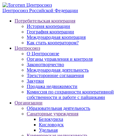
Центросоюз
Российской Федерации
Потребительская кооперация
История кооперации
География кооперации
Международная кооперация
Как стать кооператором?
Центросоюз
О Центросоюзе
Органы управления и контроля
Законотворчество
Международная деятельность
Трехсторонние соглашения
Закупки
Продажа недвижимости
Комиссия по сохранности кооперативной
собственности и работе с пайщиками
Организации
Образовательная деятельность
Санаторные учреждения
Белокуриха
Кисловодск
Удельная
Коммерческая недвижимость