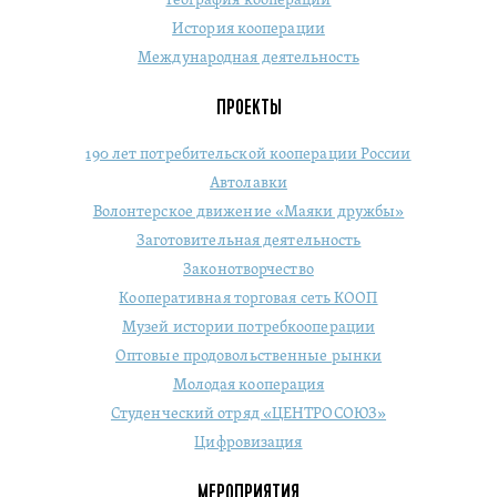
География кооперации
История кооперации
Международная деятельность
ПРОЕКТЫ
190 лет потребительской кооперации России
Автолавки
Волонтерское движение «Маяки дружбы»
Заготовительная деятельность
Законотворчество
Кооперативная торговая сеть КООП
Музей истории потребкооперации
Оптовые продовольственные рынки
Молодая кооперация
Студенческий отряд «ЦЕНТРОСОЮЗ»
Цифровизация
МЕРОПРИЯТИЯ