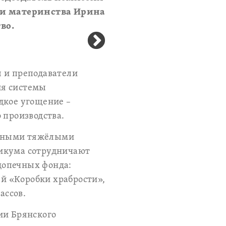
 и материнства Ирина
во.
ы и преподаватели
ия системы
дкое угощение –
 производства.
 иными тяжёлыми
никума сотрудничают
одопечных фонда:
й «Коробки храбрости»,
ассов.
ии Брянского