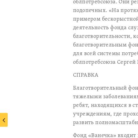
облпотребсоюза. Они ре
подопечных. «На протяж
примером бескорыстной
деятельность фонда сл
благотворительности, к
благотворительным фон
для всей системы потре
облпотребсоюза Сергей
СПРАВКА
Благотворительный фонд
тяжелыми заболеваниям
ребят, находящихся в с
учреждениям, где прохо
развить полномасштабну
Фонд «Ванечка» входит 