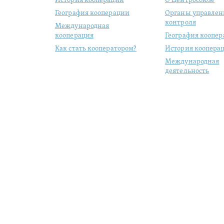
История кооперации
О Центросоюзе
География кооперации
Органы управлен
контроля
Международная
кооперация
География коопе
Как стать кооператором?
История коопера
Международная
деятельность