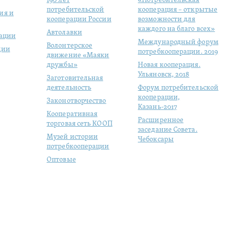
190 лет
«Потребительская
потребительской
кооперация – открытые
ия и
кооперации России
возможности для
каждого на благо всех»
Автолавки
рации
Международный форум
Волонтерское
ции
потребкооперации. 2019
движение «Маяки
дружбы»
Новая кооперация.
Ульяновск, 2018
Заготовительная
деятельность
Форум потребительской
кооперации,
Законотворчество
Казань-2017
Кооперативная
Расширенное
торговая сеть КООП
заседание Совета.
Музей истории
Чебоксары
потребкооперации
Оптовые
продовольственные
рынки
Молодая
кооперация
Студенческий отряд
«ЦЕНТРОСОЮЗ»