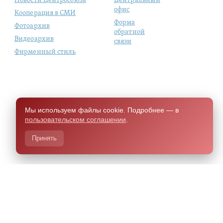
Новости Центросоюза
Центральный
офис
Кооперация в СМИ
Форма
Фотоархив
обратной
Видеоархив
связи
Фирменный стиль
Мы используем файлы cookie. Подробнее — в
пользовательском соглашении
.
Принять