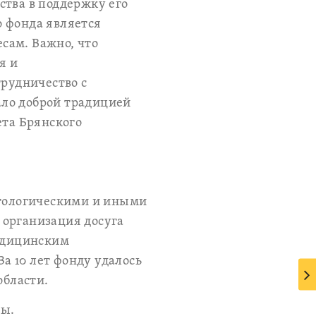
ства в поддержку его
о фонда является
сам. Важно, что
я и
трудничество с
ало доброй традицией
ета Брянского
атологическими и иными
 организация досуга
медицинским
а 10 лет фонду удалось
области.
ны.