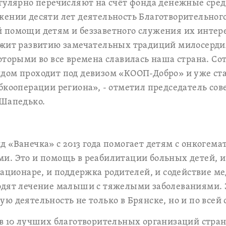
гулярно перечисляют на счёт фонда денежные сред
ении десяти лет деятельность Благотворительног
 помощи детям и беззаветного служения их интере
ужит развитию замечательных традиций милосерди
оторыми во все времена славилась наша страна. Со
дом проходит под девизом «КООП-Добро» и уже ст
бкооперации региона», - отметил председатель сов
 Шапедько.
 «Ванечка» с 2013 года помогает детям с онкогем
и. Это и помощь в реабилитации больных детей, и
тационаре, и поддержка родителей, и содействие 
дят лечение малыши с тяжелыми заболеваниями. З
ю деятельность не только в Брянске, но и по всей 
в 10 лучших благотворительных организаций стра