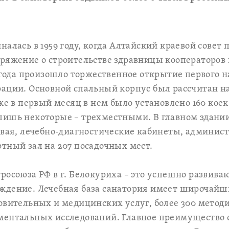
алась в 1959 году, когда Алтайский краевой совет
ряжение о строительстве здравницы кооператоров 
6 года произошло торжественное открытие первого н
рации. Основной спальный корпус был рассчитан 
же в первый месяц в нем было установлено 160 кое
лишь некоторые – трехместными. В главном здани
овая, лечебно-диагностические кабинеты, админис
тный зал на 207 посадочных мест.
росоюза РФ в г. Белокуриха – это успешно развива
ждение. Лечебная база санатория имеет широчайш
овительных и медицинских услуг, более 300 методи
ментальных исследований. Главное преимущество 