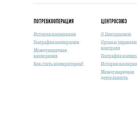
ПОТРЕБКООПЕРАЦИЯ
ЦЕНТРОСОЮЗ
История кооперации
О Центросоюзе
География кооперации
Органы управлен
контроля
Международная
кооперация
География коопе
Как стать кооператором?
История коопера
Международная
деятельность