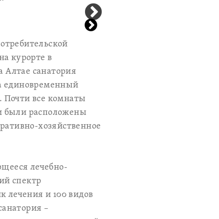
 потребительской
на курорте в
а Алтае санатория
на единовременный
к. Почти все комнаты
и были расположены
тративно-хозяйственное
ющееся лечебно-
ий спектр
к лечения и 100 видов
санатория –