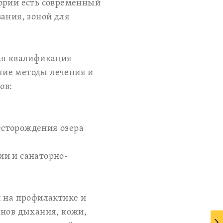
тории есть современный
ания, зоной для
кая квалификация
шие методы лечения и
ов:
есторождения озера
ии и санаторно-
я на профилактике и
анов дыхания, кожи,