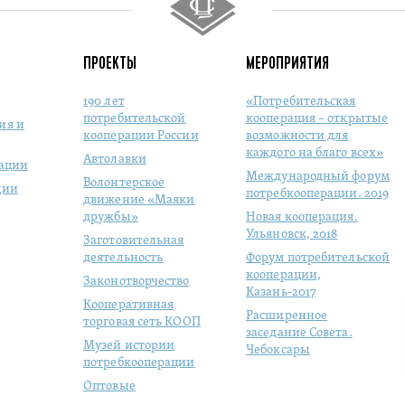
ПРОЕКТЫ
МЕРОПРИЯТИЯ
190 лет
«Потребительская
потребительской
кооперация – открытые
ия и
кооперации России
возможности для
каждого на благо всех»
Автолавки
рации
Международный форум
Волонтерское
ции
потребкооперации. 2019
движение «Маяки
дружбы»
Новая кооперация.
Ульяновск, 2018
Заготовительная
деятельность
Форум потребительской
кооперации,
Законотворчество
Казань-2017
Кооперативная
Расширенное
торговая сеть КООП
заседание Совета.
Музей истории
Чебоксары
потребкооперации
Оптовые
продовольственные