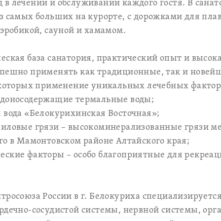
в лечении и обслуживании каждого гостя. В сана
з самых больших на курорте, с дорожками для плав
аэробикой, сауной и хамамом.
еская база санатория, практический опыт и высо
спешно применять как традиционные, так и новей
е которых применение уникальных лечебных фактор
адоносодержащие термальные воды;
 вода «Белокурихинская Восточная»;
 иловые грязи – высокоминерализованные грязи м
го в Мамонтовском районе Алтайского края;
ские факторы – особо благоприятные для рекреац
тросоюза России в г. Белокуриха специализируетс
рдечно-сосудистой системы, нервной системы, орг