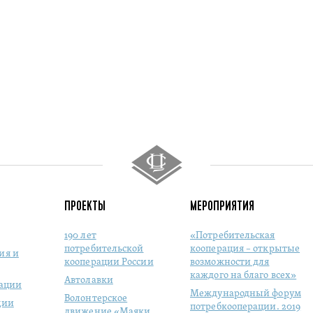
ПРОЕКТЫ
МЕРОПРИЯТИЯ
190 лет
«Потребительская
потребительской
кооперация – открытые
ия и
кооперации России
возможности для
каждого на благо всех»
Автолавки
рации
Международный форум
Волонтерское
ции
потребкооперации. 2019
движение «Маяки