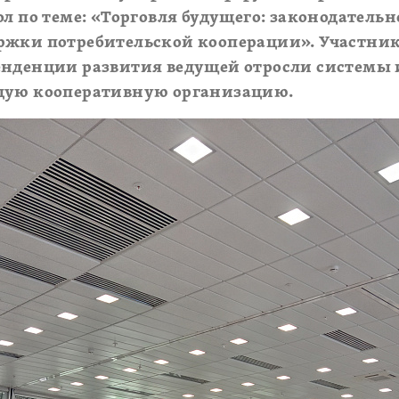
ол по теме: «Торговля будущего: законодатель
ржки потребительской кооперации». Участни
енденции развития ведущей отросли системы 
дую кооперативную организацию.