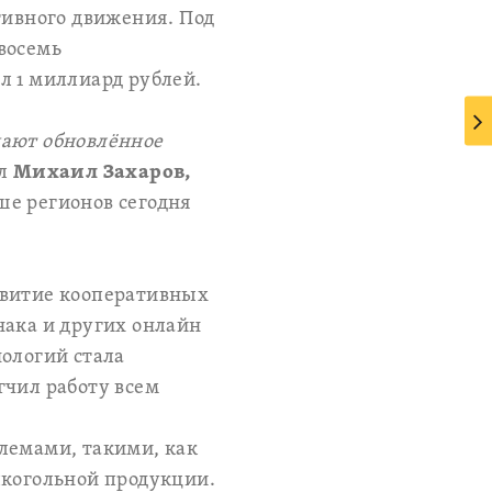
тивного движения. Под
восемь
л 1 миллиард рублей.
чают обновлённое
ил
Михаил Захаров,
ьше регионов сегодня
звитие кооперативных
нака и других онлайн
нологий стала
гчил работу всем
лемами, такими, как
лкогольной продукции.