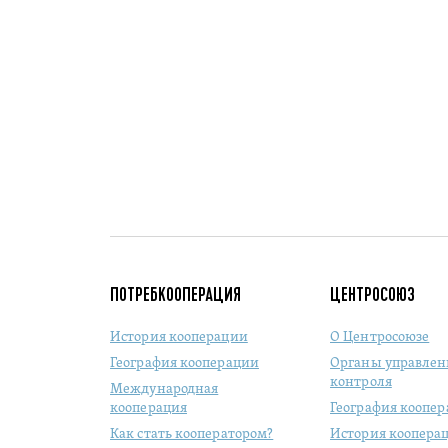
ПОТРЕБКООПЕРАЦИЯ
ЦЕНТРОСОЮЗ
История кооперации
О Центросоюзе
География кооперации
Органы управлен
контроля
Международная
кооперация
География коопе
Как стать кооператором?
История коопера