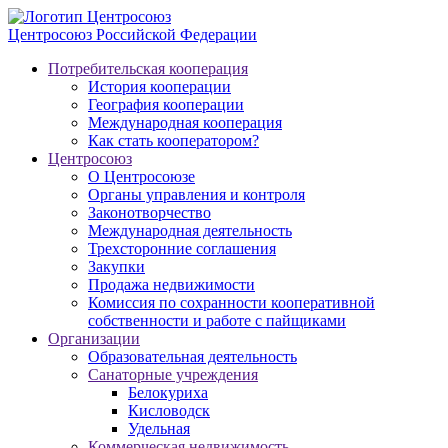
Центросоюз
Российской Федерации
Потребительская кооперация
История кооперации
География кооперации
Международная кооперация
Как стать кооператором?
Центросоюз
О Центросоюзе
Органы управления и контроля
Законотворчество
Международная деятельность
Трехсторонние соглашения
Закупки
Продажа недвижимости
Комиссия по сохранности кооперативной
собственности и работе с пайщиками
Организации
Образовательная деятельность
Санаторные учреждения
Белокуриха
Кисловодск
Удельная
Коммерческая недвижимость