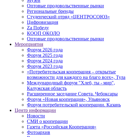
Музей
Оптовые продовольственные рынки
Региональные бренды
Студенческий отряд «ЦЕНТРОСОЮЗ»
Цифровизация
Zа Победу
КООП ОКОЛО
Оптовые продовольственные рынки
Мероприятия
Форум 2026 года
Форум 2025 года
Форум 2024 года
Форум 2023 года
«Потребительская кооперация – открытые
возможности для каждого на благо всех», Тула
Международный форум "Хлеб, ты - мир",
Калужская область
Расширенное заседание Совета. Чебоксары
Форум «Новая кооперация», Ульяновск
Форум потребительской кооперации. Казань
Центр информации
Новости
СМИ о кооперации
Газета «Российская Кооперация»
Фотоархив