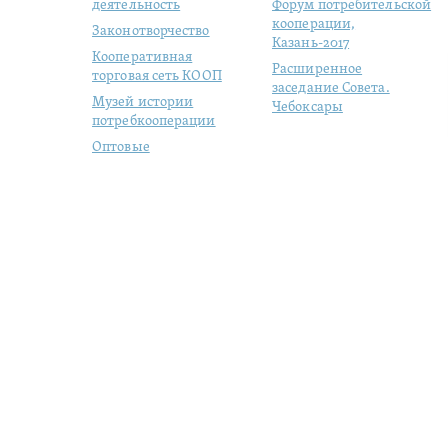
деятельность
Форум потребительской
кооперации,
Законотворчество
Казань-2017
Кооперативная
Расширенное
торговая сеть КООП
заседание Совета.
Музей истории
Чебоксары
потребкооперации
Оптовые
продовольственные
рынки
Молодая
кооперация
Студенческий отряд
«ЦЕНТРОСОЮЗ»
Цифровизация
кого, 57/1
|
+7 (495) 684-1803
|
|
Switch to English version
|
Р