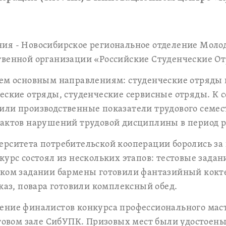
ния - Новосибирское региональное отделение Мол
венной организации «Российские Студенческие О
рем основным направлениям: студенческие отряды 
еские отряды, студенческие сервисные отряды. К 
ли производственные показатели трудового семест
фактов нарушений трудовой дисциплины в период р
рситета потребительской кооперации боролись за 
курс состоял из нескольких этапов: тестовые задан
ском задании бармены готовили фантазийный кокт
аказ, повара готовили комплексный обед.
ение финалистов конкурса профессионального маст
ктовом зале СибУПК. Призовых мест были удостоен