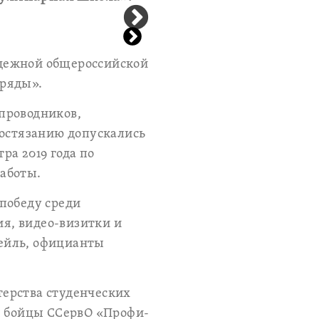
одежной общероссийской
тряды».
проводников,
состязанию допускались
ра 2019 года по
аботы.
победу среди
ия, видео-визитки и
ейль, официанты
ерства студенческих
ы бойцы ССервО «Профи-