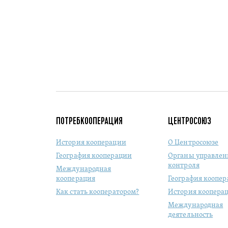
ПОТРЕБКООПЕРАЦИЯ
ЦЕНТРОСОЮЗ
История кооперации
О Центросоюзе
География кооперации
Органы управлен
контроля
Международная
кооперация
География коопе
Как стать кооператором?
История коопера
Международная
деятельность