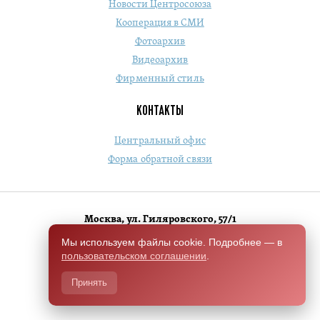
Новости Центросоюза
Кооперация в СМИ
Фотоархив
Видеоархив
Фирменный стиль
КОНТАКТЫ
Центральный офис
Форма обратной связи
Москва, ул. Гиляровского, 57/1
+7 (495) 684-1803
Мы используем файлы cookie. Подробнее — в
пользовательском соглашении
.
Switch to English version
Принять
Разработано Чили.Хелп