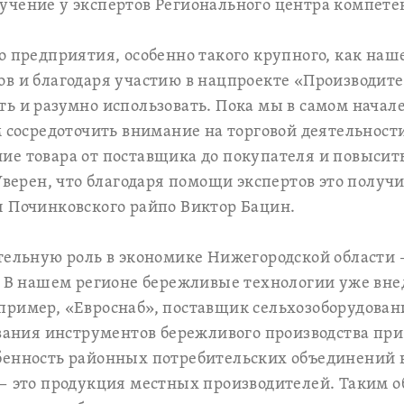
учение у экспертов Регионального центра компете
о предприятия, особенно такого крупного, как наш
в и благодаря участию в нацпроекте «Производит
ь и разумно использовать. Пока мы в самом начале
м сосредоточить внимание на торговой деятельност
ие товара от поставщика до покупателя и повысит
Уверен, что благодаря помощи экспертов это получи
я Починковского райпо Виктор Бацин.
тельную роль в экономике Нижегородской области –
. В нашем регионе бережливые технологии уже вн
пример, «Евроснаб», поставщик сельхозоборудован
ования инструментов бережливого производства при
енность районных потребительских объединений в
 — это продукция местных производителей. Таким 