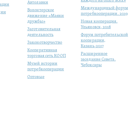
каждого на благо всех»
Автолавки
рации
Международный форум
Волонтерское
ции
потребкооперации. 2019
движение «Маяки
дружбы»
Новая кооперация.
Ульяновск, 2018
Заготовительная
деятельность
Форум потребительской
кооперации,
Законотворчество
Казань-2017
Кооперативная
Расширенное
торговая сеть КООП
заседание Совета.
Музей истории
Чебоксары
потребкооперации
Оптовые
продовольственные
рынки
Молодая
кооперация
Студенческий отряд
«ЦЕНТРОСОЮЗ»
Цифровизация