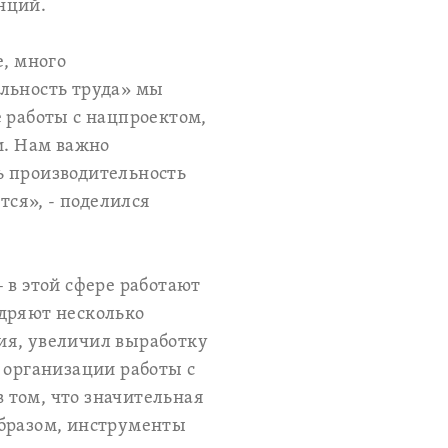
нций.
е, много
ельность труда» мы
 работы с нацпроектом,
и. Нам важно
ь производительность
тся», - поделился
 в этой сфере работают
едряют несколько
ия, увеличил выработку
 организации работы с
 том, что значительная
образом, инструменты