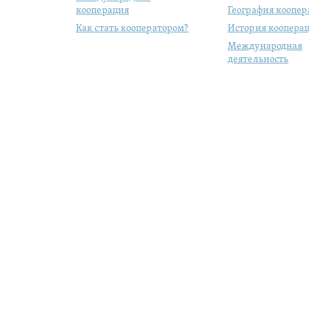
кооперация
География коопе
Как стать кооператором?
История коопера
Международная
деятельность