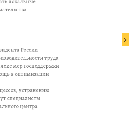
вать локальные
мательства
зидента России
оизводительности труда
плекс мер господдержки
мощь в оптимизации
цессов, устранению
дут специалисты
ального центра