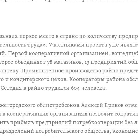
заняла первое место в стране по количеству пред
ельность труда». Участниками проекта уже являют
й. Первой кооперативной организацией, вошедшей 
торое обьединяет 78 магазинов, 13 предприятий об
 аптеку. Промышленное производство райпо предс
го и кондитерского цехов. Кооператоры района об
. Сегодня в райпо трудится 604 человека.
жегородского облпотребсоюза Алексей Ериков отме
 в кооперативных организациях позволит сократит
сить прибыль предприятий потребкооперации без 
дразделений потребительского общества, экономис