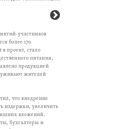
приятий-участников
ся более 170
в проект, стало
щественного питания,
тавлено продукцией
служивают жителей
тил, что внедрение
ь издержки, увеличить
лишних вложений.
ты, бухгалтеры и