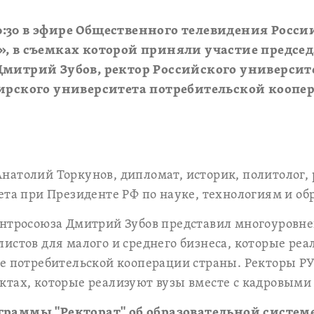
 20:30 в эфире Общественного телевидения Росс
, в съемках которой приняли участие председ
Дмитрий Зубов, ректор Российского университ
бирского университета потребительской коопе
натолий Торкунов, дипломат, историк, политолог
ета при Президенте РФ по науке, технологиям и об
ентросоюза Дмитрий Зубов представил многоуровне
истов для малого и среднего бизнеса, которые реа
ме потребительской кооперации страны. Ректоры Р
ктах, которые реализуют вузы вместе с кадровыми
раммы "Ректорат" об образовательной систем