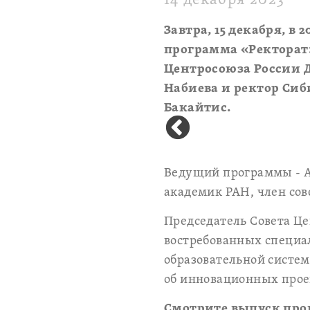
14 декабря 2023
Завтра, 15 декабря, в
программа «Ректорат»
Центросоюза России 
Набиева и ректор Си
Бакайтис.
Ведущий программы - А
академик РАН, член сов
Председатель Совета Ц
востребованных специал
образовательной систе
об инновационных прое
Смотрите выпуск прог