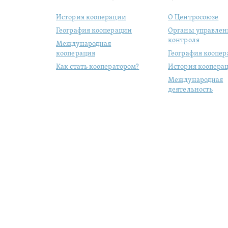
История кооперации
О Центросоюзе
География кооперации
Органы управлен
контроля
Международная
кооперация
География коопе
Как стать кооператором?
История коопера
Международная
деятельность