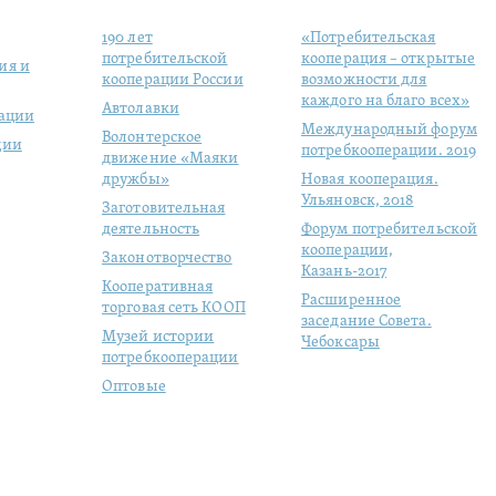
190 лет
«Потребительская
потребительской
кооперация – открытые
ия и
кооперации России
возможности для
каждого на благо всех»
Автолавки
рации
Международный форум
Волонтерское
ции
потребкооперации. 2019
движение «Маяки
дружбы»
Новая кооперация.
Ульяновск, 2018
Заготовительная
деятельность
Форум потребительской
кооперации,
Законотворчество
Казань-2017
Кооперативная
Расширенное
торговая сеть КООП
заседание Совета.
Музей истории
Чебоксары
потребкооперации
Оптовые
продовольственные
рынки
Молодая
кооперация