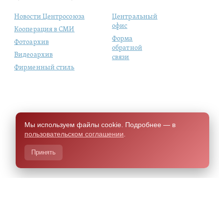
Новости Центросоюза
Центральный
офис
Кооперация в СМИ
Форма
Фотоархив
обратной
Видеоархив
связи
Фирменный стиль
Мы используем файлы cookie. Подробнее — в
пользовательском соглашении
.
Принять