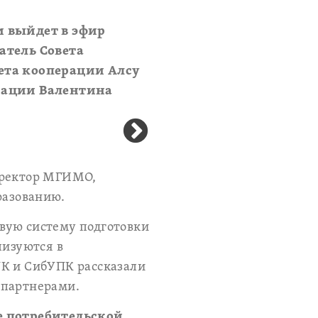
ии выйдет в эфир
атель Совета
ета кооперации Алсу
рации Валентина
, ректор МГИМО,
разованию.
вую систему подготовки
лизуются в
УК и СибУПК рассказали
 партнерами.
е потребительской