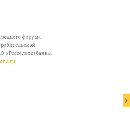
родного форума
требительской
АО «Россельхозбанк».
shb.ru