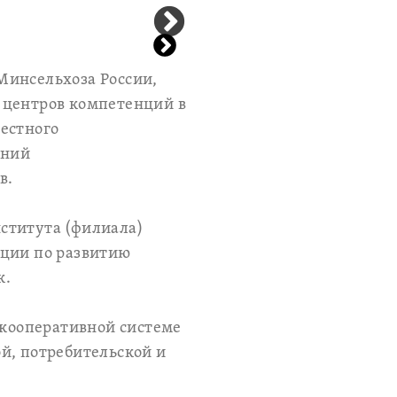
Минсельхоза России,
 центров компетенций в
естного
ений
в.
ститута (филиала)
кции по развитию
к.
 кооперативной системе
й, потребительской и