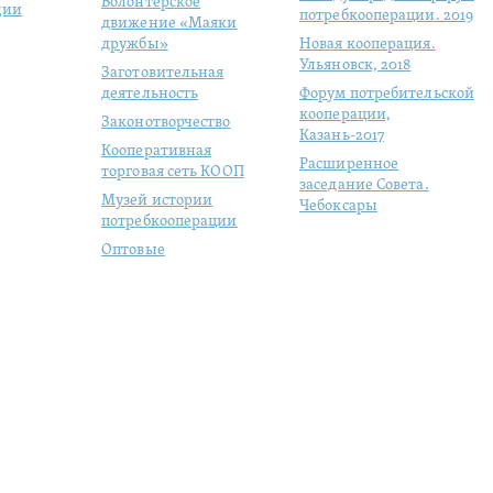
Волонтерское
ции
потребкооперации. 2019
движение «Маяки
дружбы»
Новая кооперация.
Ульяновск, 2018
Заготовительная
деятельность
Форум потребительской
кооперации,
Законотворчество
Казань-2017
Кооперативная
Расширенное
торговая сеть КООП
заседание Совета.
Музей истории
Чебоксары
потребкооперации
Оптовые
продовольственные
рынки
Молодая
кооперация
Студенческий отряд
«ЦЕНТРОСОЮЗ»
Цифровизация