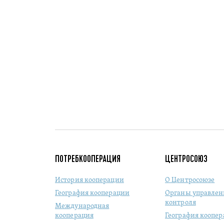
ПОТРЕБКООПЕРАЦИЯ
ЦЕНТРОСОЮЗ
История кооперации
О Центросоюзе
География кооперации
Органы управлен
контроля
Международная
кооперация
География коопе