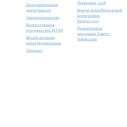
Ульяновск, 2018
Заготовительная
деятельность
Форум потребительской
кооперации,
Законотворчество
Казань-2017
Кооперативная
Расширенное
торговая сеть КООП
заседание Совета.
Музей истории
Чебоксары
потребкооперации
Оптовые
продовольственные
рынки
Молодая
кооперация
Студенческий отряд
«ЦЕНТРОСОЮЗ»
Цифровизация
кого, 57/1
|
+7 (495) 684-1803
|
|
Switch to English version
|
Р