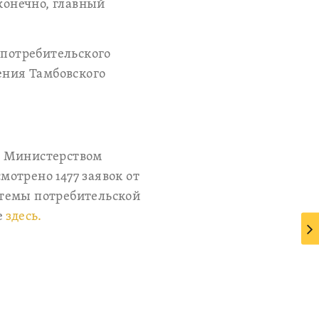
конечно, главный
 потребительского
ения Тамбовского
м Министерством
отрено 1477 заявок от
стемы потребительской
е
здесь.