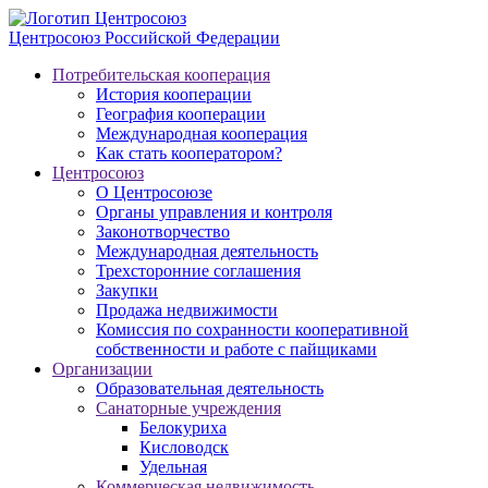
Центросоюз
Российской Федерации
Потребительская кооперация
История кооперации
География кооперации
Международная кооперация
Как стать кооператором?
Центросоюз
О Центросоюзе
Органы управления и контроля
Законотворчество
Международная деятельность
Трехсторонние соглашения
Закупки
Продажа недвижимости
Комиссия по сохранности кооперативной
собственности и работе с пайщиками
Организации
Образовательная деятельность
Санаторные учреждения
Белокуриха
Кисловодск
Удельная
Коммерческая недвижимость