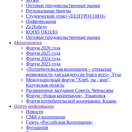
Музей
Оптовые продовольственные рынки
Региональные бренды
Студенческий отряд «ЦЕНТРОСОЮЗ»
Цифровизация
Zа Победу
КООП ОКОЛО
Оптовые продовольственные рынки
Мероприятия
Форум 2026 года
Форум 2025 года
Форум 2024 года
Форум 2023 года
«Потребительская кооперация – открытые
возможности для каждого на благо всех», Тула
Международный форум "Хлеб, ты - мир",
Калужская область
Расширенное заседание Совета. Чебоксары
Форум «Новая кооперация», Ульяновск
Форум потребительской кооперации. Казань
Центр информации
Новости
СМИ о кооперации
Газета «Российская Кооперация»
Фотоархив