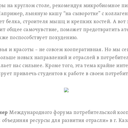
еры на круглом столе, рекомендуя микробиомное п
Например, льняную кашу “на сыворотке” с коллаге
ет белка, строителя мышц и крепких костей. А вот 
т общее самочувствие, поможет предотвратить ате
акже поспособствует похудению.
овья и красоты – не совсем кооперативная. Но мы с
больше новых направлений и отраслей в потребите
лает нас сильнее. Кроме того, эта тема крайне инт
рует привлечь студентов к работе в своем потреби
нер
Международного форума потребительской коо
объединяя ресурсы для развития отрасли» в г. Каза