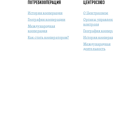
ПОТРЕБКООПЕРАЦИЯ
ЦЕНТРОСОЮЗ
История кооперации
О Центросоюзе
География кооперации
Органы управлен
контроля
Международная
кооперация
География коопе
Как стать кооператором?
История коопера
Международная
деятельность