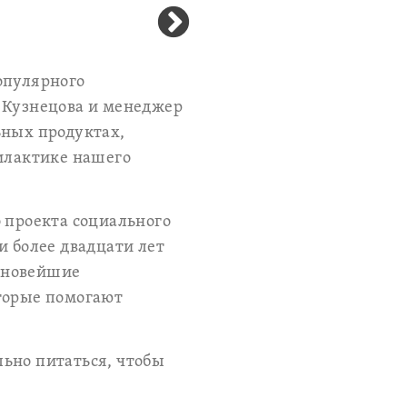
опулярного
а Кузнецова и менеджер
ьных продуктах,
филактике нашего
 проекта социального
и более двадцати лет
 новейшие
оторые помогают
ьно питаться, чтобы