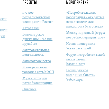
ПРОЕКТЫ
МЕРОПРИЯТИЯ
190 лет
«Потребительская
потребительской
кооперация – открытые
ия и
кооперации России
возможности для
каждого на благо всех»
Автолавки
рации
Международный форум
Волонтерское
ции
потребкооперации. 2019
движение «Маяки
дружбы»
Новая кооперация.
Ульяновск, 2018
Заготовительная
деятельность
Форум потребительской
кооперации,
Законотворчество
Казань-2017
Кооперативная
Расширенное
торговая сеть КООП
заседание Совета.
Музей истории
Чебоксары
потребкооперации
Оптовые
продовольственные
рынки
Молодая