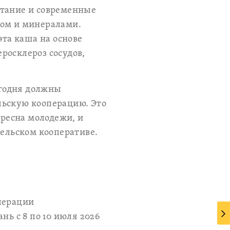
итание и современные
ном и минералами.
эта каша на основе
росклероз сосудов,
егодня должны
льскую кооперацию. Это
ересна молодежи, и
тельском кооперативе.
перации
нь с 8 по 10 июля 2026