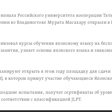
филиала Российского университета кооперации Тат
онии во Владивостоке Мурата Масахару открыли в
низовал курсы обучения японскому языку на беспл
занятия, узнает основы японского языка и знакоми
анируют открыть в этом году площадку для сдачи э
st), в котором примут участие обучающиеся Японско
шедшие испытания, получат сертификаты об уров
соответствии с классификацией JLPT.