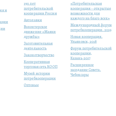
190 лет
«Потребительская
потребительской
кооперация – открытые
ия и
кооперации России
возможности для
каждого на благо всех»
Автолавки
рации
Международный форум
Волонтерское
ции
потребкооперации. 2019
движение «Маяки
дружбы»
Новая кооперация.
Ульяновск, 2018
Заготовительная
деятельность
Форум потребительской
кооперации,
Законотворчество
Казань-2017
Кооперативная
Расширенное
торговая сеть КООП
заседание Совета.
Музей истории
Чебоксары
потребкооперации
Оптовые
продовольственные
рынки
Молодая
кооперация
Студенческий отряд