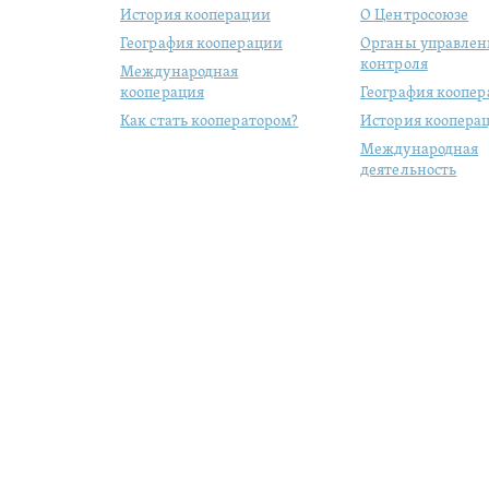
История кооперации
О Центросоюзе
География кооперации
Органы управлен
контроля
Международная
кооперация
География коопе
Как стать кооператором?
История коопера
Международная
деятельность