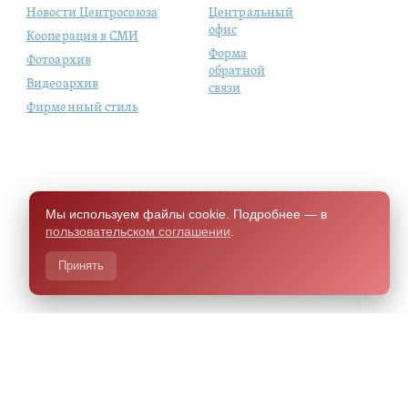
Новости Центросоюза
Центральный
офис
Кооперация в СМИ
Форма
Фотоархив
обратной
Видеоархив
связи
Фирменный стиль
Мы используем файлы cookie. Подробнее — в
пользовательском соглашении
.
Принять