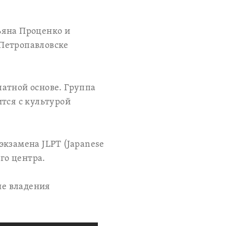
ьяна Проценко и
 Петропавловске
атной основе. Группа
тся с культурой
кзамена JLPT (Japanese
го центра.
не владения