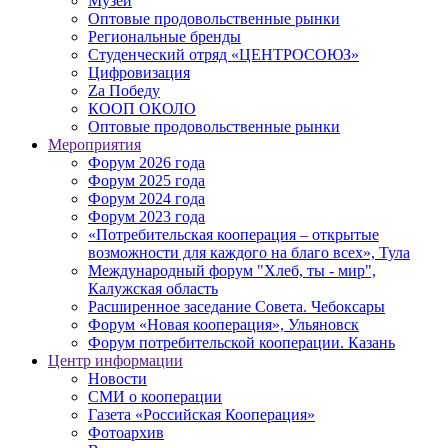
Музей
Оптовые продовольственные рынки
Региональные бренды
Студенческий отряд «ЦЕНТРОСОЮЗ»
Цифровизация
Zа Победу
КООП ОКОЛО
Оптовые продовольственные рынки
Мероприятия
Форум 2026 года
Форум 2025 года
Форум 2024 года
Форум 2023 года
«Потребительская кооперация – открытые
возможности для каждого на благо всех», Тула
Международный форум "Хлеб, ты - мир",
Калужская область
Расширенное заседание Совета. Чебоксары
Форум «Новая кооперация», Ульяновск
Форум потребительской кооперации. Казань
Центр информации
Новости
СМИ о кооперации
Газета «Российская Кооперация»
Фотоархив