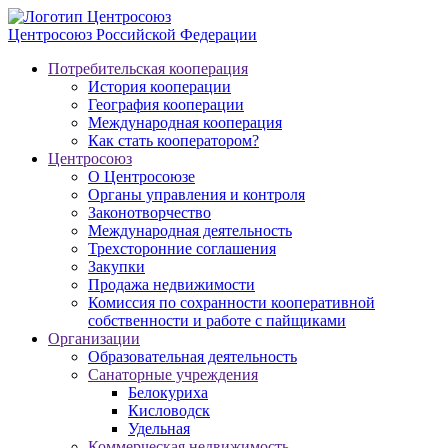
Центросоюз
Российской Федерации
Потребительская кооперация
История кооперации
География кооперации
Международная кооперация
Как стать кооператором?
Центросоюз
О Центросоюзе
Органы управления и контроля
Законотворчество
Международная деятельность
Трехсторонние соглашения
Закупки
Продажа недвижимости
Комиссия по сохранности кооперативной
собственности и работе с пайщиками
Организации
Образовательная деятельность
Санаторные учреждения
Белокуриха
Кисловодск
Удельная
Коммерческая недвижимость