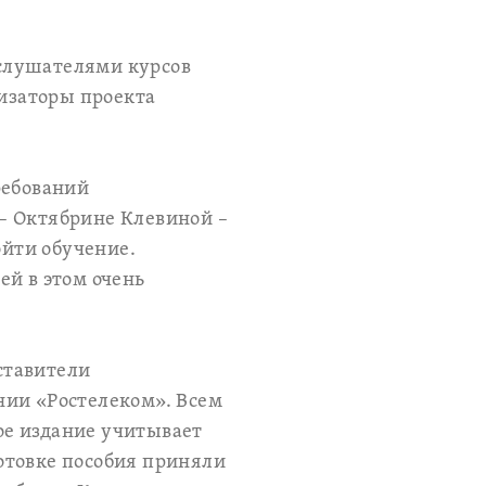
 слушателями курсов
низаторы проекта
ребований
– Октябрине Клевиной –
ойти обучение.
ей в этом очень
ставители
нии «Ростелеком». Всем
ое издание учитывает
отовке пособия приняли