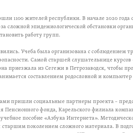
рошли 1100 жителей республики. В начале 2020 года
из-за сложной эпидемиологической обстановки орга
ановить работу групп.
вились. Учеба была организована с соблюдением т
зопасности. Самой старшей слушательнице курсов 
 она приезжала из Сегежи в Петрозаводск, чтобы пр
анимается составлением родословной и компьютер 
ками пришли социальные партнеры проекта – пред
ия Пенсионного фонда, Карельского филиала компа
учебное пособие «Азбука Интернета». Методическ
я старшим поколением сложного материала. В подг