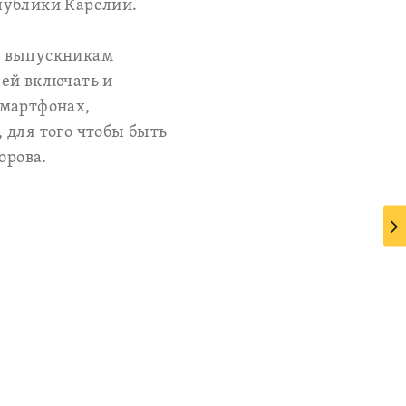
публики Карелии.
а выпускникам
лей включать и
смартфонах,
 для того чтобы быть
орова.