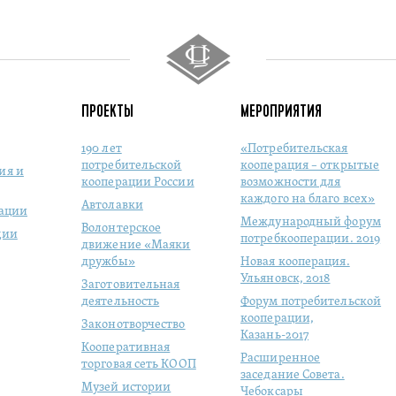
ПРОЕКТЫ
МЕРОПРИЯТИЯ
190 лет
«Потребительская
потребительской
кооперация – открытые
ия и
кооперации России
возможности для
каждого на благо всех»
Автолавки
рации
Международный форум
Волонтерское
ции
потребкооперации. 2019
движение «Маяки
дружбы»
Новая кооперация.
Ульяновск, 2018
Заготовительная
деятельность
Форум потребительской
кооперации,
Законотворчество
Казань-2017
Кооперативная
Расширенное
торговая сеть КООП
заседание Совета.
Музей истории
Чебоксары