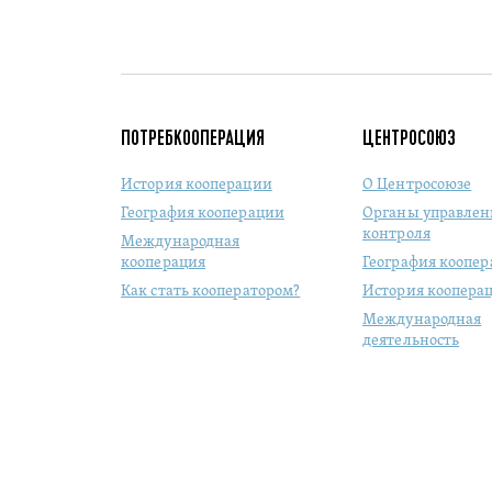
ПОТРЕБКООПЕРАЦИЯ
ЦЕНТРОСОЮЗ
История кооперации
О Центросоюзе
География кооперации
Органы управлен
контроля
Международная
кооперация
География коопе
Как стать кооператором?
История коопера
Международная
деятельность