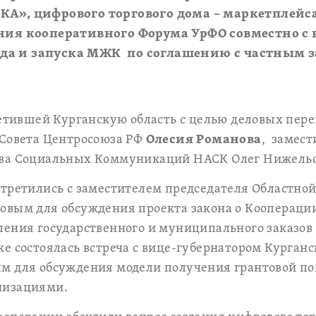
КА», цифрового торгового дома – маркетплейс
ения кооперативного Форума УрФО совместно с
 года и запуска МЖК по соглашению с частным
сетившей Курганскую область с целью деловых пере
 Совета Центросоюза РФ
Олесия Романова
, замест
тва Социальных Коммуникаций НАСК Олег Нижель
стретились с заместителем председателя Областно
вым для обсуждения проекта закона о Кооперации
ления государственного и муниципального заказо
е состоялась встреча с вице-губернатором Курганс
м для обсуждения модели получения грантовой п
низациями.