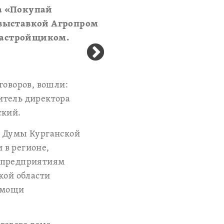
а «Покупай
 выставкой Агропром
 застройщиком.
говоров, вошли:
итель директора
ский.
й Думы Курганской
 в регионе,
в предприятиям
кой области
омощи