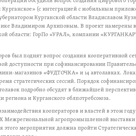
операции обсудили вопрос создания цифрового тор
 Курганское» (с интеграцией с мобильным прилож
-губернатором Курганской области Владиславом Куз
мике Владимиром Архиповым. В проект намерены 
кой области: ГорПо «УРАЛ», компании «КУРГАНКА
оров был поднят вопрос создания кооперативной се
вой доступности при софинансировании Правитель
0 мини-магазинов «ФУДТОЧКА» и 14 автолавках. Лок
время стратегических сессий. Порядок софинансир
толавок подробно обсудят в ближайшей перспекти
 региона и Курганского облпотребсоюза.
заимодействия кооператоров и властей в этом году
 Х Межрегиональной агропромышленной выставки
я этого мероприятия должна пройти Стратегическа