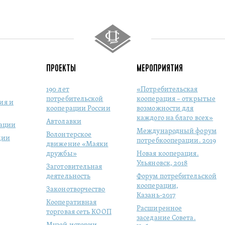
ПРОЕКТЫ
МЕРОПРИЯТИЯ
190 лет
«Потребительская
потребительской
кооперация – открытые
ия и
кооперации России
возможности для
каждого на благо всех»
Автолавки
рации
Международный форум
Волонтерское
ции
потребкооперации. 2019
движение «Маяки
дружбы»
Новая кооперация.
Ульяновск, 2018
Заготовительная
деятельность
Форум потребительской
кооперации,
Законотворчество
Казань-2017
Кооперативная
Расширенное
торговая сеть КООП
заседание Совета.