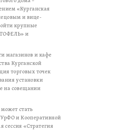
гового дома –
ением «Курганская
нецовым и вице-
войти крупные
РТОФЕЛЬ» и
ти магазинов и кафе
ства Курганской
ация торговых точек
ования установки
ве на совещании
 может стать
 УрФО и Кооперативной
я сессия «Стратегия