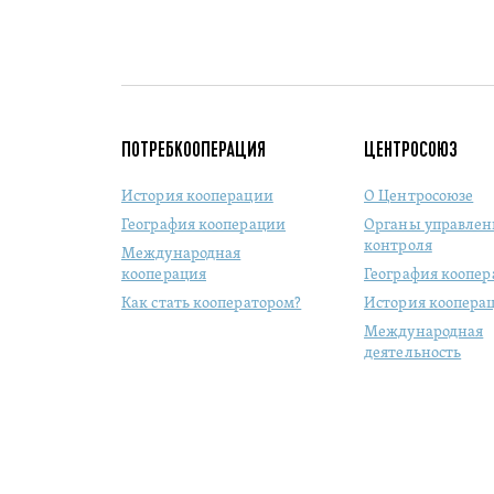
ПОТРЕБКООПЕРАЦИЯ
ЦЕНТРОСОЮЗ
История кооперации
О Центросоюзе
География кооперации
Органы управлен
контроля
Международная
кооперация
География коопе
Как стать кооператором?
История коопера
Международная
деятельность