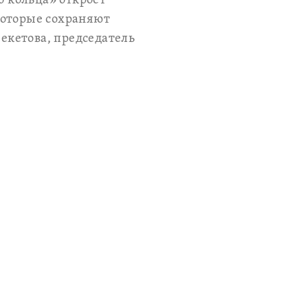
о кольца» откроет
которые сохраняют
екетова, председатель