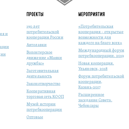
ПРОЕКТЫ
МЕРОПРИЯТИЯ
190 лет
«Потребительская
потребительской
кооперация – открытые
ия и
кооперации России
возможности для
каждого на благо всех»
Автолавки
рации
Международный форум
Волонтерское
ции
потребкооперации. 2019
движение «Маяки
дружбы»
Новая кооперация.
Ульяновск, 2018
Заготовительная
деятельность
Форум потребительской
кооперации,
Законотворчество
Казань-2017
Кооперативная
Расширенное
торговая сеть КООП
заседание Совета.
Музей истории
Чебоксары
потребкооперации
Оптовые
продовольственные
рынки