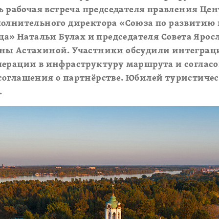
сь рабочая встреча председателя правления Це
полнительного директора «Союза по развитию
ьца» Натальи Булах и председателя Совета Ярос
ны Астахиной. Участники обсудили интеграц
перации в инфраструктуру маршрута и соглас
соглашения о партнёрстве. Юбилей туристичес
.