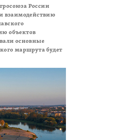
нтросоюза России
 и взаимодействию
лавского
ию объектов
овали основные
кого маршрута будет