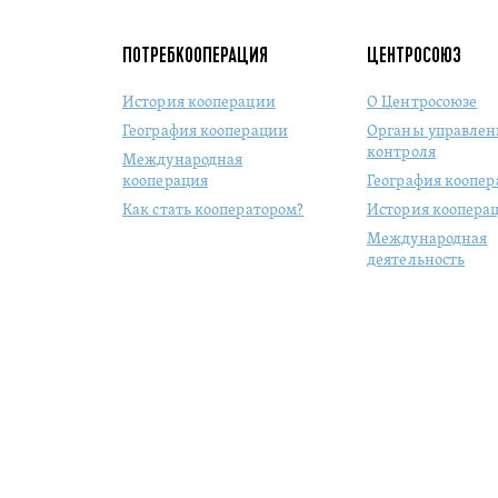
ПОТРЕБКООПЕРАЦИЯ
ЦЕНТРОСОЮЗ
История кооперации
О Центросоюзе
География кооперации
Органы управлен
контроля
Международная
кооперация
География коопе
Как стать кооператором?
История коопера
Международная
деятельность