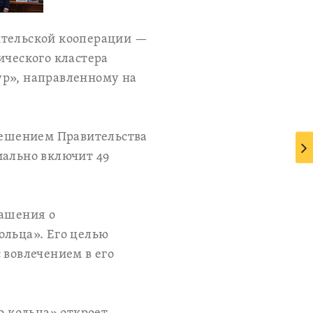
ительской кооперации —
ического кластера
ур», направленному на
 решением Правительства
иально включит 49
лашения о
ольца». Его целью
 вовлечением в его