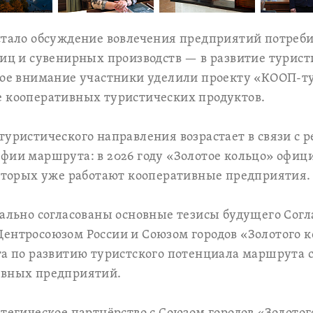
 стало обсуждение вовлечения предприятий потреб
ниц и сувенирных производств — в развитие турист
обое внимание участники уделили проекту «КООП-т
е кооперативных туристических продуктов.
туристического направления возрастает в связи с
фии маршрута: в 2026 году «Золотое кольцо» офиц
которых уже работают кооперативные предприятия.
тально согласованы основные тезисы будущего Сог
ентросоюзом России и Союзом городов «Золотого к
та по развитию туристского потенциала маршрута с
ивных предприятий.