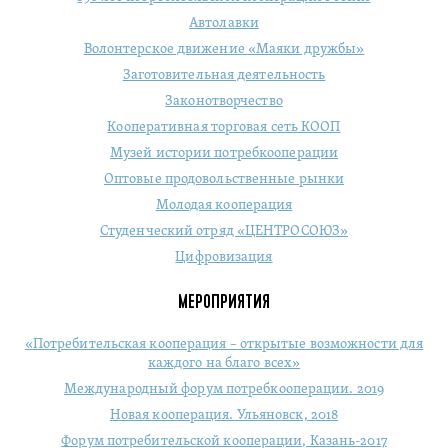
Автолавки
Волонтерское движение «Маяки дружбы»
Заготовительная деятельность
Законотворчество
Кооперативная торговая сеть КООП
Музей истории потребкооперации
Оптовые продовольственные рынки
Молодая кооперация
Студенческий отряд «ЦЕНТРОСОЮЗ»
Цифровизация
МЕРОПРИЯТИЯ
«Потребительская кооперация – открытые возможности для
каждого на благо всех»
Международный форум потребкооперации. 2019
Новая кооперация. Ульяновск, 2018
Форум потребительской кооперации, Казань-2017