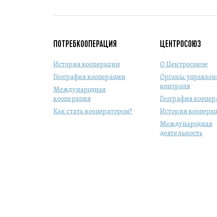
ПОТРЕБКООПЕРАЦИЯ
ЦЕНТРОСОЮЗ
История кооперации
О Центросоюзе
География кооперации
Органы управлен
контроля
Международная
кооперация
География коопе
Как стать кооператором?
История коопера
Международная
деятельность