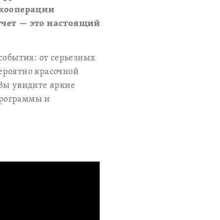
кооперации
тчет — это настоящий
события: от серьезных
ероятно красочной
 Вы увидите яркие
программы и