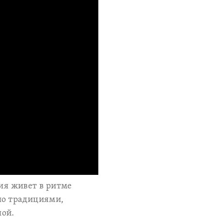
ция живет в ритме
но традициями,
ной.