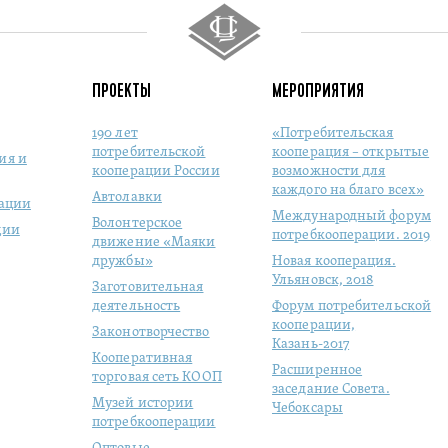
ПРОЕКТЫ
МЕРОПРИЯТИЯ
190 лет
«Потребительская
потребительской
кооперация – открытые
ия и
кооперации России
возможности для
каждого на благо всех»
Автолавки
рации
Международный форум
Волонтерское
ции
потребкооперации. 2019
движение «Маяки
дружбы»
Новая кооперация.
Ульяновск, 2018
Заготовительная
деятельность
Форум потребительской
кооперации,
Законотворчество
Казань-2017
Кооперативная
Расширенное
торговая сеть КООП
заседание Совета.
Музей истории
Чебоксары
потребкооперации