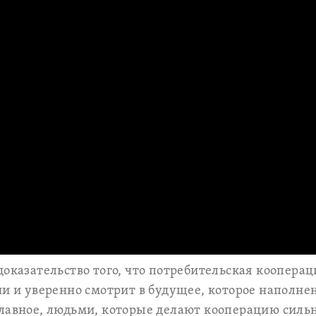
доказательство того, что потребительская коопера
ни и уверенно смотрит в будущее, которое наполне
лавное, людьми, которые делают кооперацию силь