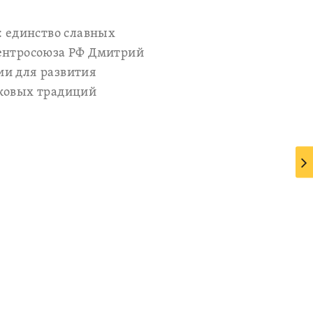
: единство славных
Центросоюза РФ Дмитрий
ии для развития
ековых традиций