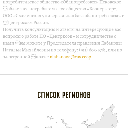
потребительское общество «Облпотребсоюз», Псковское
областное потребительское общество «Кооператор»,
ООО «Смоленская универсальная база облпотребсоюза» и
Центросоюз России.
Получить консультацию и ответы на интересующие вас
вопросы о работе ПО «Центркооп» и сотрудничестве с
нами вы можете у Председателя правления Лабановы
Натальи Михайловны по телефону: (911) 603-9761, или по
электронной почте:
nlabanova@rus.coop
СПИСОК РЕГИОНОВ