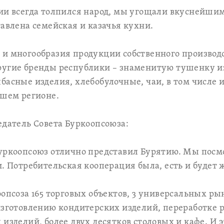
ции всегда толпился народ, мы угощали вкуснейши
тавлена семейская и казачья кухни.
и многообразия продукции собственного производ
ругие бренды республики – знаменитую тушенку и
басные изделия, хлебобулочные, чаи, в том числе и
ашем регионе.
едатель Совета Буркоопсоюза:
уркоопсоюз отлично представил Бурятию. Мы посм
и. Потребительская кооперация была, есть и будет 
опсоза 165 торговых объектов, 3 универсальных рын
изготовлению кондитерских изделий, переработке 
изделий, более двух десятков столовых и кафе. И э