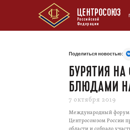
ЦЕНТРОСОЮЗ
Российской
Федерации
Поделиться новостью:
БУРЯТИЯ НА
БЛЮДАМИ Н
7 октября 2019
Международный форум п
Центросоюзом России п
области и собрало участ