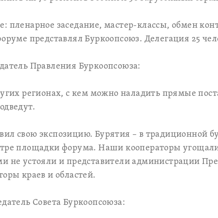
: пленарное заседание, мастер-классы, обмен кон
форуме представлял Буркоопсоюз. Делегация 25 чел
едатель Правления Буркоопсоюза:
ругих регионах, с кем можно наладить прямые пос
одведут.
ил свою экспозицию. Бурятия – в традиционной бу
нтре площадки форума. Наши кооператоры угощал
и не устояли и представители администрации Пре
торы краев и областей.
едатель Совета Буркоопсоюза: