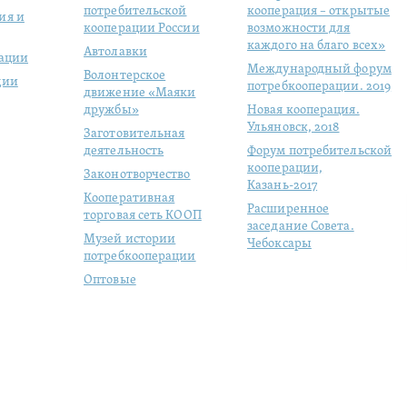
потребительской
кооперация – открытые
ия и
кооперации России
возможности для
каждого на благо всех»
Автолавки
рации
Международный форум
Волонтерское
ции
потребкооперации. 2019
движение «Маяки
дружбы»
Новая кооперация.
Ульяновск, 2018
Заготовительная
деятельность
Форум потребительской
кооперации,
Законотворчество
Казань-2017
Кооперативная
Расширенное
торговая сеть КООП
заседание Совета.
Музей истории
Чебоксары
потребкооперации
Оптовые
продовольственные
рынки
Молодая
кооперация
Студенческий отряд
«ЦЕНТРОСОЮЗ»