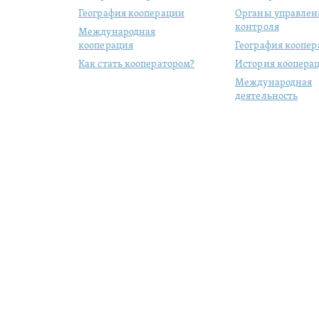
География кооперации
Органы управлен
контроля
Международная
кооперация
География коопе
Как стать кооператором?
История коопера
Международная
деятельность