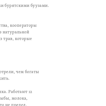
ми бурятскими буузами.
ства, кооператоры
з натуральной
з трав, которые
отрели, чем богаты
жить.
ка. Работают 12
рыбы, молока,
то не предел.