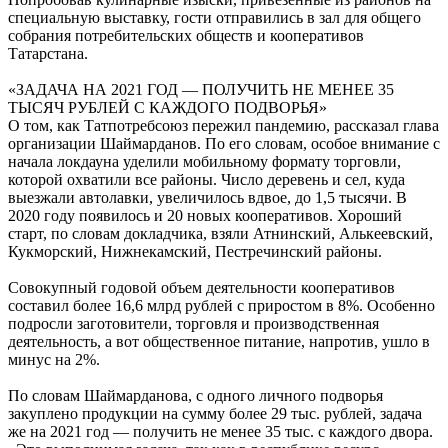
специальную выставку, гости отправились в зал для общего
собрания потребительских обществ и кооперативов
Татарстана.
«ЗАДАЧА НА 2021 ГОД — ПОЛУЧИТЬ НЕ МЕНЕЕ 35
ТЫСЯЧ РУБЛЕЙ С КАЖДОГО ПОДВОРЬЯ»
О том, как Татпотребсоюз пережил пандемию, рассказал глава
организации Шаймарданов. По его словам, особое внимание с
начала локдауна уделили мобильному формату торговли,
которой охватили все районы. Число деревень и сел, куда
выезжали автолавки, увеличилось вдвое, до 1,5 тысячи. В
2020 году появилось и 20 новых кооперативов. Хороший
старт, по словам докладчика, взяли Атнинский, Алькеевский,
Кукморский, Нижнекамский, Пестречинский районы.
Совокупный годовой объем деятельности кооперативов
составил более 16,6 млрд рублей с приростом в 8%. Особенно
подросли заготовители, торговля и производственная
деятельность, а вот общественное питание, напротив, ушло в
минус на 2%.
По словам Шаймарданова, с одного личного подворья
закуплено продукции на сумму более 29 тыс. рублей, задача
же на 2021 год — получить не менее 35 тыс. с каждого двора.