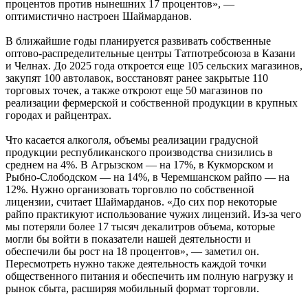
процентов против нынешних 17 процентов», —
оптимистично настроен Шаймарданов.
В ближайшие годы планируется развивать собственные
оптово-распределительные центры Татпотребсоюза в Казани
и Челнах. До 2025 года откроется еще 105 сельских магазинов,
закупят 100 автолавок, восстановят ранее закрытые 110
торговых точек, а также откроют еще 50 магазинов по
реализации фермерской и собственной продукции в крупных
городах и райцентрах.
Что касается алкоголя, объемы реализации градусной
продукции республиканского производства снизились в
среднем на 4%. В Агрызском — на 17%, в Кукморском и
Рыбно-Слободском — на 14%, в Черемшанском райпо — на
12%. Нужно организовать торговлю по собственной
лицензии, считает Шаймарданов. «До сих пор некоторые
райпо практикуют использование чужих лицензий. Из-за чего
мы потеряли более 17 тысяч декалитров объема, которые
могли бы войти в показатели нашей деятельности и
обеспечили бы рост на 18 процентов», — заметил он.
Пересмотреть нужно также деятельность каждой точки
общественного питания и обеспечить им полную нагрузку и
рынок сбыта, расширяя мобильный формат торговли.