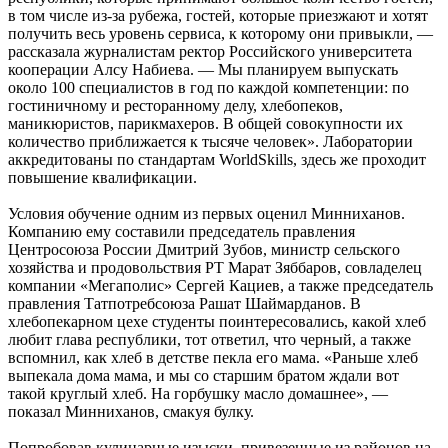
в том числе из-за рубежа, гостей, которые приезжают и хотят
получить весь уровень сервиса, к которому они привыкли, —
рассказала журналистам ректор Российского университета
кооперации Алсу Набиева. — Мы планируем выпускать
около 100 специалистов в год по каждой компетенции: по
гостиничному и ресторанному делу, хлебопеков,
маникюристов, парикмахеров. В общей совокупности их
количество приближается к тысяче человек». Лаборатории
аккредитованы по стандартам WorldSkills, здесь же проходит
повышение квалификации.
Условия обучение одним из первых оценил Минниханов.
Компанию ему составили председатель правления
Центросоюза России Дмитрий Зубов, министр сельского
хозяйства и продовольствия РТ Марат Зяббаров, совладелец
компании «Мегаполис» Сергей Кациев, а также председатель
правления Татпотребсоюза Рашат Шаймарданов. В
хлебопекарном цехе студенты поинтересовались, какой хлеб
любит глава республики, тот ответил, что черный, а также
вспомнил, как хлеб в детстве пекла его мама. «Раньше хлеб
выпекала дома мама, и мы со старшим братом ждали вот
такой круглый хлеб. На горбушку масло домашнее», —
показал Минниханов, смакуя булку.
Попробовав кулинарные изыски, привезенные из районов на