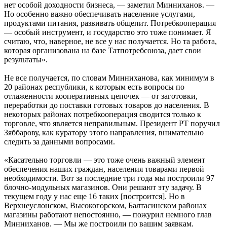
нет особой доходности бизнеса, — заметил Минниханов. —
Но особенно важно обеспечивать население услугами,
продуктами питания, развивать общепит. Потребкооперация
— особый инструмент, и государство это тоже понимает. Я
считаю, что, наверное, не все у нас получается. Но та работа,
которая организована на базе Татпотребсоюза, дает свои
результаты».
Не все получается, по словам Минниханова, как минимум в
20 районах республики, к которым есть вопросы по
отлаженности кооперативных цепочек — от заготовки,
переработки до поставки готовых товаров до населения. В
некоторых районах потребкооперация сводится только к
торговле, что является неправильным. Президент РТ поручил
Зяббарову, как куратору этого направления, внимательно
следить за данными вопросами.
«Касательно торговли — это тоже очень важный элемент
обеспечения наших граждан, населения товарами первой
необходимости. Вот за последние три года мы построили 97
блочно-модульных магазинов. Они решают эту задачу. В
текущем году у нас еще 16 таких [построится]. Но в
Верхнеуслонском, Высокогорском, Балтасинском районах
магазины работают непостоянно, — пожурил немного глав
Минниханов. — Мы же построили по вашим заявкам.