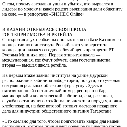
О том, почему автолавки ушли в убыток, кто вырвался в
лидеры по молоку и какой рецепт выживания дали общепиту
на селе, — в репортаже «БИЗНЕС Online».
В КАЗАНИ ОТКРЫЛАСЬ СВОЯ ШКОЛА
ГОСТЕПРИИМСТВА И РЕТЕЙЛА
С открытия двух необычных новых школ на базе Казанского
кооперативного института Российского университета
кооперации начался сегодня рабочий день президента РТ
Рустама Минниханова. Первая открытая школа —
международная, где будут обучать азам гостеприимства,
вторая — высшая школа ретейла.
На первом этаже здания института на улице Даурской
расположились кабинеты-лаборатории, по сути, это учебная
симуляция реальных объектов сферы услуг. Здесь и
пятизвездочный гостиничный номер, ресторан и бар,
маникюрный и косметический кабинеты, спа, ресепшен,
служба гостиничного хозяйства по чистоте и порядку, а также
хлебопекарня, на базе которой готовят мастеров пекарного
дела для индустрии общественного питания Татарстана.
«Это сделано для того, чтобы подготовить кадры для нашей
республики, которые принимают большое количество гостей,