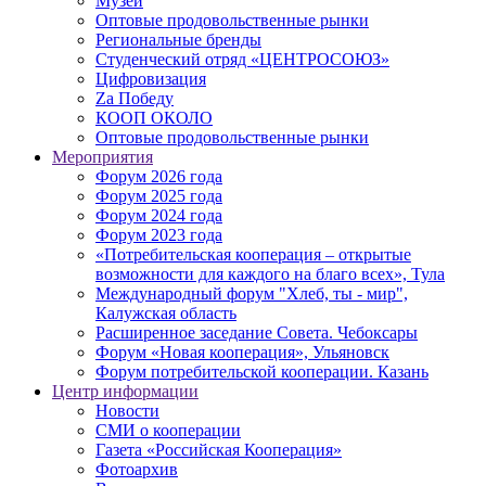
Музей
Оптовые продовольственные рынки
Региональные бренды
Студенческий отряд «ЦЕНТРОСОЮЗ»
Цифровизация
Zа Победу
КООП ОКОЛО
Оптовые продовольственные рынки
Мероприятия
Форум 2026 года
Форум 2025 года
Форум 2024 года
Форум 2023 года
«Потребительская кооперация – открытые
возможности для каждого на благо всех», Тула
Международный форум "Хлеб, ты - мир",
Калужская область
Расширенное заседание Совета. Чебоксары
Форум «Новая кооперация», Ульяновск
Форум потребительской кооперации. Казань
Центр информации
Новости
СМИ о кооперации
Газета «Российская Кооперация»
Фотоархив