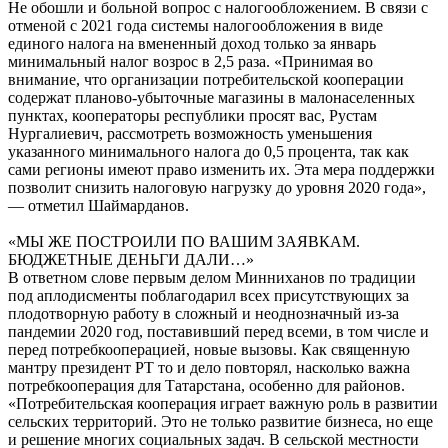
Не обошли и больной вопрос с налогообложением. В связи с
отменой с 2021 года системы налогообложения в виде
единого налога на вмененный доход только за январь
минимальный налог возрос в 2,5 раза. «Принимая во
внимание, что организации потребительской кооперации
содержат планово-убыточные магазины в малонаселенных
пунктах, кооператоры республики просят вас, Рустам
Нургалиевич, рассмотреть возможность уменьшения
указанного минимального налога до 0,5 процента, так как
сами регионы имеют право изменить их. Эта мера поддержки
позволит снизить налоговую нагрузку до уровня 2020 года»,
— отметил Шаймарданов.
«МЫ ЖЕ ПОСТРОИЛИ ПО ВАШИМ ЗАЯВКАМ.
БЮДЖЕТНЫЕ ДЕНЬГИ ДАЛИ…»
В ответном слове первым делом Минниханов по традиции
под аплодисменты поблагодарил всех присутствующих за
плодотворную работу в сложный и неоднозначный из-за
пандемии 2020 год, поставивший перед всеми, в том числе и
перед потребкооперацией, новые вызовы. Как священную
мантру президент РТ то и дело повторял, насколько важна
потребкооперация для Татарстана, особенно для районов.
«Потребительская кооперация играет важную роль в развитии
сельских территорий. Это не только развитие бизнеса, но еще
и решение многих социальных задач. В сельской местности