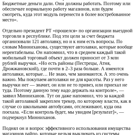
Бюджетные деньги дали. Они должны работать. Поэтому или
обеспечьте нормальную работу магазинов, или будем
смотреть, куда этот модуль перенести в более востребованное
место».
Отдельно президент РТ «прошелся» по организации выездной
торговли в республике. Под эти цели за счет бюджета
организовали 121 автолавку, но и к ним есть вопросы. По
словам Минниханова, существуют автолавки, которые вообще
нерентабельны. Он напомнил, что в среднем каждый такой
мобильный торговый объект должен приносит от 3 млн
рублей выручки. «Но есть районы (Пестрецы, Атня,
Дрожжановский), где почти в 2–3 раза больше. А имеются
автолавки, которые… Не знаю, чем занимаются. А это очень
важно. Мы покупаем автолавки не для красоты. Раз у него
выручки нет — значит, он или не то привез, или приехал не
туда. Поэтому данную тему надо держать на контроле», —
заявил Минниханов. Тут он даже напомнил, что за каждой
такой автолавкой закреплен трекер, по которому власти, как в
случае со школьными автобусами, отслеживают, куда она
поехала. «Если контроль будет, мы увидим [результат]», —
подчеркнул Минниханов.
Поднял он и вопрос эффективного использования имущества
магазинов райпо, которые нельзя выключать из системы