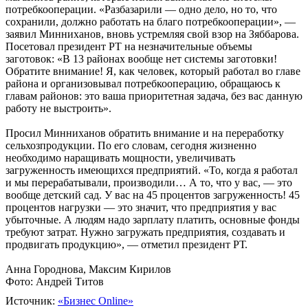
потребкооперации. «Разбазарили — одно дело, но то, что
сохранили, должно работать на благо потребкооперации», —
заявил Минниханов, вновь устремляя свой взор на Зяббарова.
Посетовал президент РТ на незначительные объемы
заготовок: «В 13 районах вообще нет системы заготовки!
Обратите внимание! Я, как человек, который работал во главе
района и организовывал потребкооперацию, обращаюсь к
главам районов: это ваша приоритетная задача, без вас данную
работу не выстроить».
Просил Минниханов обратить внимание и на переработку
сельхозпродукции. По его словам, сегодня жизненно
необходимо наращивать мощности, увеличивать
загруженность имеющихся предприятий. «То, когда я работал
и мы перерабатывали, производили… А то, что у вас, — это
вообще детский сад. У вас на 45 процентов загруженность! 45
процентов нагрузки — это значит, что предприятия у вас
убыточные. А людям надо зарплату платить, основные фонды
требуют затрат. Нужно загружать предприятия, создавать и
продвигать продукцию», — отметил президент РТ.
Анна Городнова, Максим Кирилов
Фото: Андрей Титов
Источник:
«Бизнес Online»