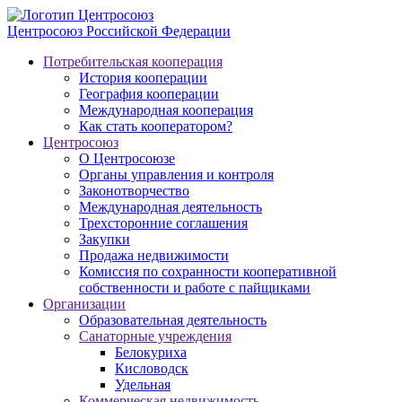
Центросоюз
Российской Федерации
Потребительская кооперация
История кооперации
География кооперации
Международная кооперация
Как стать кооператором?
Центросоюз
О Центросоюзе
Органы управления и контроля
Законотворчество
Международная деятельность
Трехсторонние соглашения
Закупки
Продажа недвижимости
Комиссия по сохранности кооперативной
собственности и работе с пайщиками
Организации
Образовательная деятельность
Санаторные учреждения
Белокуриха
Кисловодск
Удельная
Коммерческая недвижимость