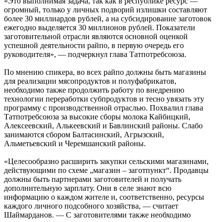
«Это выполнимая задача, так как в республике ресурс —
огромный, только у личных подворий излишки составляют
более 30 миллиардов рублей, а на субсидирование заготовок
ежегодно выделяется 30 миллионов рублей. Показатели
заготовительной отрасли являются основной оценкой
успешной деятельности райпо, в первую очередь его
руководителя», — подчеркнул глава Татпотребсоюза.
По мнению спикера, во всех райпо должны быть магазины
для реализации мясопродуктов и полуфабрикатов,
необходимо также продолжить работу по внедрению
технологии переработки субпродуктов и тесно увязать эту
программу с производственной отраслью. Похвалил глава
Татпотребсоюза за высокие сборы молока Кайбицкий,
Алексеевский, Алькеевский и Бавлинский районы. Слабо
занимаются сбором Балтасинский, Агрызский,
Альметьевский и Черемшанский районы.
«Целесообразно расширить закупки сельскими магазинами,
действующими по схеме „магазин – заготпункт“. Продавцы
должны быть партнерами заготовителей и получать
дополнительную зарплату. Они в селе знают всю
информацию о каждом жителе и, соответственно, ресурсы
каждого личного подсобного хозяйства, — считает
Шаймарданов. — С заготовителями также необходимо