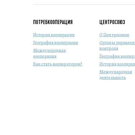
ПОТРЕБКООПЕРАЦИЯ
ЦЕНТРОСОЮЗ
История кооперации
О Центросоюзе
География кооперации
Органы управлен
контроля
Международная
кооперация
География коопе
Как стать кооператором?
История коопера
Международная
деятельность