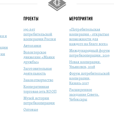
ПРОЕКТЫ
МЕРОПРИЯТИЯ
190 лет
«Потребительская
потребительской
кооперация – открытые
ия и
кооперации России
возможности для
каждого на благо всех»
Автолавки
рации
Международный форум
Волонтерское
ции
потребкооперации. 2019
движение «Маяки
дружбы»
Новая кооперация.
Ульяновск, 2018
Заготовительная
деятельность
Форум потребительской
кооперации,
Законотворчество
Казань-2017
Кооперативная
Расширенное
торговая сеть КООП
заседание Совета.
Музей истории
Чебоксары
потребкооперации
Оптовые