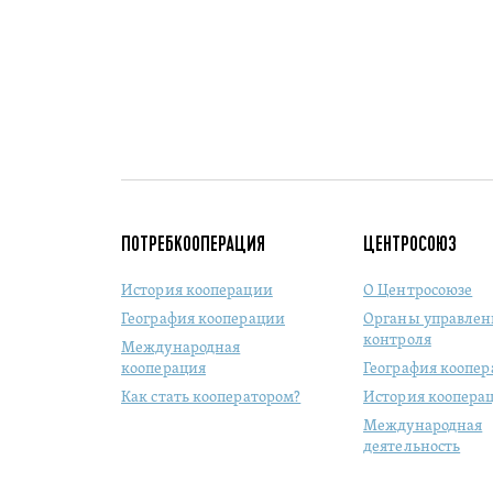
ПОТРЕБКООПЕРАЦИЯ
ЦЕНТРОСОЮЗ
История кооперации
О Центросоюзе
География кооперации
Органы управлен
контроля
Международная
кооперация
География коопе
Как стать кооператором?
История коопера
Международная
деятельность