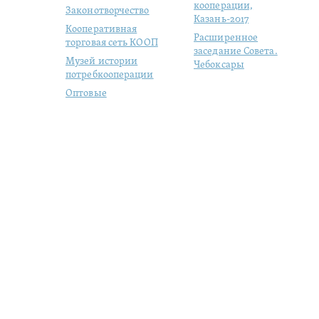
кооперации,
Законотворчество
Казань-2017
Кооперативная
Расширенное
торговая сеть КООП
заседание Совета.
Музей истории
Чебоксары
потребкооперации
Оптовые
продовольственные
рынки
Молодая
кооперация
Студенческий отряд
«ЦЕНТРОСОЮЗ»
Цифровизация
кого, 57/1
|
+7 (495) 684-1803
|
|
Switch to English version
|
Р