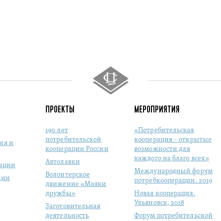
ПРОЕКТЫ
МЕРОПРИЯТИЯ
190 лет
«Потребительская
потребительской
кооперация – открытые
ия и
кооперации России
возможности для
каждого на благо всех»
Автолавки
рации
Международный форум
Волонтерское
ции
потребкооперации. 2019
движение «Маяки
дружбы»
Новая кооперация.
Ульяновск, 2018
Заготовительная
деятельность
Форум потребительской