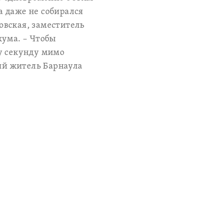
са даже не собирался
овская, заместитель
кума. – Чтобы
ту секунду мимо
кий житель Барнаула