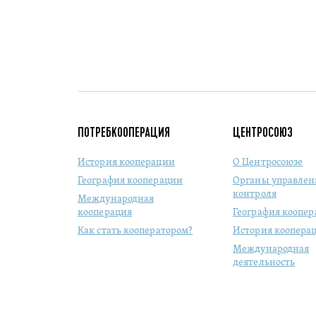
ПОТРЕБКООПЕРАЦИЯ
ЦЕНТРОСОЮЗ
История кооперации
О Центросоюзе
География кооперации
Органы управлен
контроля
Международная
кооперация
География коопе
Как стать кооператором?
История коопера
Международная
деятельность