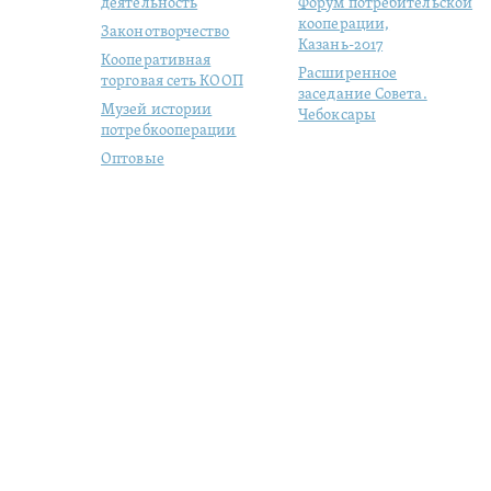
деятельность
Форум потребительской
кооперации,
Законотворчество
Казань-2017
Кооперативная
Расширенное
торговая сеть КООП
заседание Совета.
Музей истории
Чебоксары
потребкооперации
Оптовые
продовольственные
рынки
Молодая
кооперация
Студенческий отряд
«ЦЕНТРОСОЮЗ»
Цифровизация
кого, 57/1
|
+7 (495) 684-1803
|
|
Switch to English version
|
Р