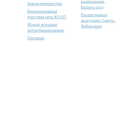
кооперации,
Законотворчество
Казань-2017
Кооперативная
Расширенное
торговая сеть КООП
заседание Совета.
Музей истории
Чебоксары
потребкооперации
Оптовые
продовольственные
рынки
Молодая
кооперация
Студенческий отряд
«ЦЕНТРОСОЮЗ»
Цифровизация
кого, 57/1
|
+7 (495) 684-1803
|
|
Switch to English version
|
Р