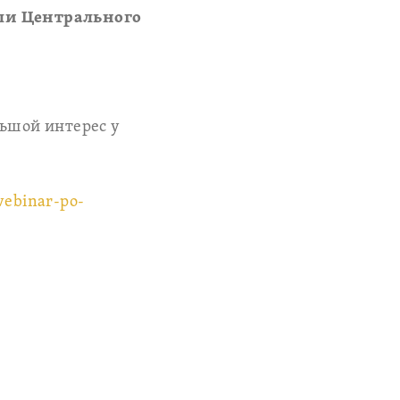
ли Центрального
льшой интерес у
vebinar-po-