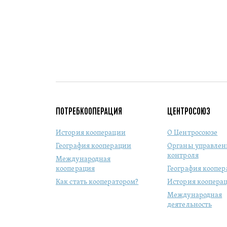
ПОТРЕБКООПЕРАЦИЯ
ЦЕНТРОСОЮЗ
История кооперации
О Центросоюзе
География кооперации
Органы управлен
контроля
Международная
кооперация
География коопе
Как стать кооператором?
История коопера
Международная
деятельность