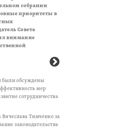
тельном собрании
сновные приоритеты в
стных
атель Совета
тил внимание
йственной
ти были обсуждены
эффективность мер
азвитие сотрудничества
 Вячеслава Тимченко за
вание законодательства