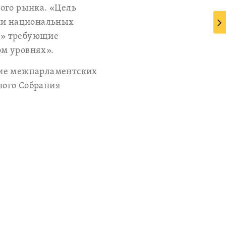
ого рынка. «Цель
ции национальных
та» требующие
ом уровнях».
ние межпарламентских
ного Собрания