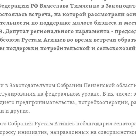
 Федерации РФ Вячеслава Тимченко в Законода
остоялась встреча, на которой рассмотрели о
тельности по поддержке малого бизнеса и ме
. Депутат регионального парламента - председ
бсоюза Рустам Агишев во время встречи обра
сы поддержки потребительской и сельскохозя
чи в Законодательном Собрании Пензенской облас
гулирования на федеральном уровне. В их числе: 
днего предпринимательства, потребкооперации, р
и и другие.
го Собрания Рустам Агишев поблагодарил сенатора
держку инициатив, направленных на совершенство