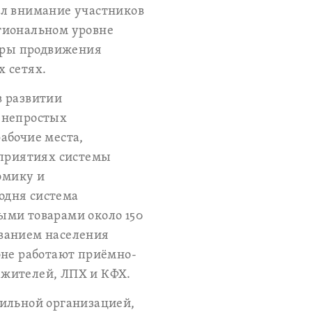
ил внимание участников
гиональном уровне
меры продвижения
 сетях.
в развитии
 непростых
абочие места,
дприятиях системы
омику и
годня система
ыми товарами около 150
иванием населения
оне работают приёмно-
 жителей, ЛПХ и КФХ.
бильной организацией,