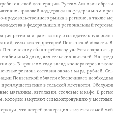
отребительской кооперации. Рустам Аипович обрат
рмативно-правовой поддержки на федеральном и ре
во-продовольственного рынка в регионе, а также 
изводства в федеральных и региональный торговых
рация региона играет важную созидательную роль 
аний, сельских территорий Пензенской области. В
 Пензенскому облпотребсоюзу удаётся сохранять р
и стабильный доход для сельских жителей. На пре
отников. В прошлом году вклад кооператоров в экон
печение региона составил около 1 млрд. рублей. Се
рации Пензенской области обеспечивает необходим
, преимущественно в сельской местности. Обслуж
ые магазины, автолавки, столовые и кафе. В реги
ы, которые закупают сельхозпродукцию у местных
еркнул, что потребкооперация является самой мо