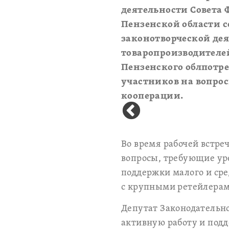
деятельности Совета
Пензенской области с
законотворческой дея
товаропроизводителей
Пензенского облпотре
участников на вопро
кооперации.
Во время рабочей встре
вопросы, требующие уре
поддержки малого и сре
с крупными ретейлерам
Депутат Законодательно
активную работу и под