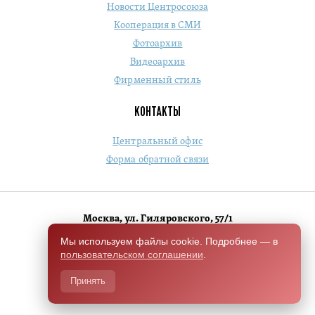
Новости Центросоюза
Кооперация в СМИ
Фотоархив
Видеоархив
Фирменный стиль
КОНТАКТЫ
Центральный офис
Форма обратной связи
Москва, ул. Гиляровского, 57/1
+7 (495) 684-1803
Мы используем файлы cookie. Подробнее — в
пользовательском соглашении
.
Switch to English version
Принять
Разработано Чили.Хелп